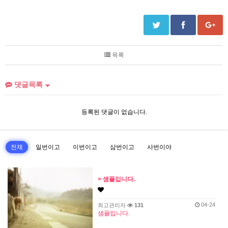
목록
댓글목록
등록된 댓글이 없습니다.
전체
일번이고
이번이고
삼번이고
사번이야
> 샘플입니다.
04-24
최고관리자
131
샘플입니다.